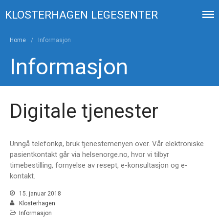
KLOSTERHAGEN LEGESENTER
Home
/
Informasjon
Din økonomi
Informasjon
Ansatte
Kontakt
Digitale tjenester
Unngå telefonkø, bruk tjenestemenyen over. Vår elektroniske
pasientkontakt går via helsenorge.no, hvor vi tilbyr
timebestilling, fornyelse av resept, e-konsultasjon og e-
Nye fastleger
kontakt.
Prøvesvar på Helsenorge
15. januar 2018
Timebestilling på laboratoriet
Klosterhagen
Informasjon
E-konsultasjon