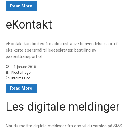
Read More
Online booking
eKontakt
mars 2026
oktober 2025
eKontakt kan brukes for administrative henvendelser som f
eks korte spørsmål til legesekretær, bestilling av
juni 2022
pasienttransport ol.
oktober 2018
14. januar 2018
februar 2018
Klosterhagen
januar 2018
Informasjon
Read More
Les digitale meldinger
Informasjon
Nyheter
Når du mottar digitale meldinger fra oss vil du varsles på SMS.