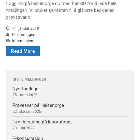
Logg inn på helsenorge.no med BankID for å lese hele
meldingen. Vi bruker tjenesten til å gi korte beskjeder,
Logg inn
prøvesvar o.l.
Innleggsstrøm
Kommentarstrøm
14. januar 2018
Klosterhagen
WordPress.org
Informasjon
Read More
SISTE MELDINGER
Nye fastleger
25. mars 2026
Prøvesvar på Helsenorge
22. oktober 2025
Timebestilling på laboratoriet
23. juni 2022
E-konsultasjon